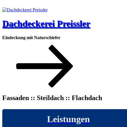
Zum
Inhalt
springen
Dachdeckerei Preissler
Eindeckung mit Naturschiefer
Nach
unten
zum
Inhalt
scrollen
Fassaden :: Steildach :: Flachdach
Leistungen